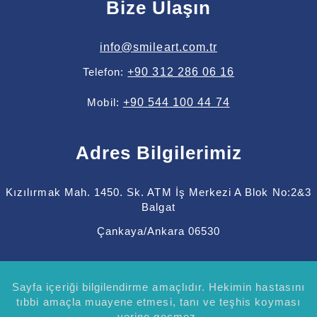
Bize Ulaşın
info@smileart.com.tr
Telefon:
+90 312 286 06 16
Mobil:
+90 544 100 44 74
Adres Bilgilerimiz
Kızılırmak Mah. 1450. Sk. ATM İş Merkezi A Blok No:2&3
Balgat
Çankaya/Ankara 06530
Sayfa içeriği bilgilendirme amaçlıdır. Hekimin hastasını
tıbbi amaçla muayene etmesi, tanı ve teşhis koyması
yerine geçmez.