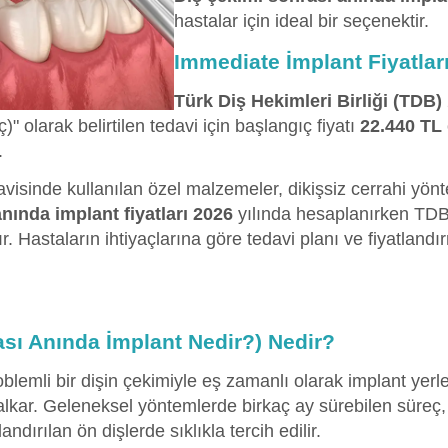
hastalar için ideal bir seçenektir.
Immediate İmplant Fiyatlar
Türk Diş Hekimleri Birliği (TDB)
)" olarak belirtilen tedavi için başlangıç fiyatı
22.440 TL
.
avisinde kullanılan özel malzemeler, dikişsiz cerrahi yön
ında implant fiyatları 2026
yılında hesaplanırken TDB'n
 Hastaların ihtiyaçlarına göre tedavi planı ve fiyatlandır
sı Anında İmplant Nedir?) Nedir?
oblemli bir dişin çekimiyle eş zamanlı olarak implant yerl
alkar. Geleneksel yöntemlerde birkaç ay sürebilen süreç
landırılan ön dişlerde sıklıkla tercih edilir.