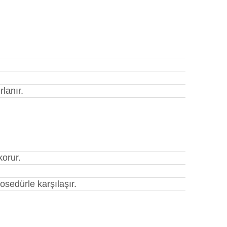
lanır.
korur.
osedürle karşılaşır.