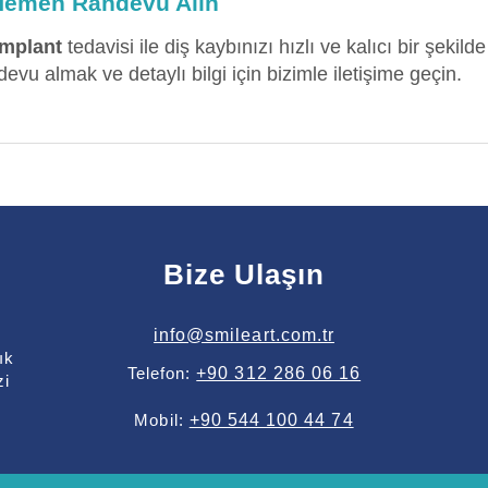
 Hemen Randevu Alın
İmplant
tedavisi ile diş kaybınızı hızlı ve kalıcı bir şekild
devu almak ve detaylı bilgi için bizimle iletişime geçin.
Bize Ulaşın
info@smileart.com.tr
ık
Telefon:
+90 312 286 06 16
zi
Mobil:
+90 544 100 44 74