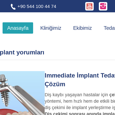
+90 544 100 44 74
Anasayfa
Kliniğimiz
Ekibimiz
Tedav
plant yorumları
Immediate İmplant Tedavi
Çözüm
Diş kaybı yaşayan hastalar için
çe
yöntemi, hem hızlı hem de etkili bi
diş çekimi ile implant yerleştirme 
Diş çekimi sonrası anında impla